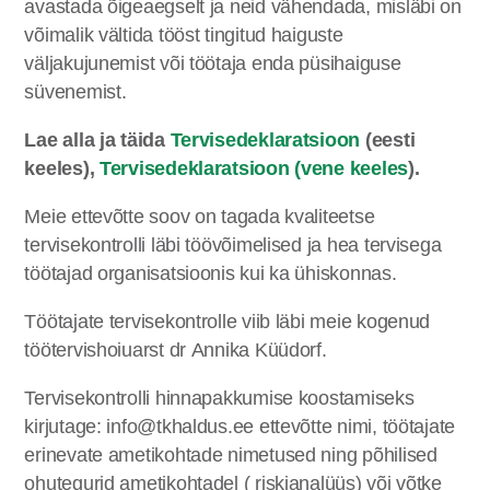
avastada õigeaegselt ja neid vähendada, misläbi on
võimalik vältida tööst tingitud haiguste
väljakujunemist või töötaja enda püsihaiguse
süvenemist.
Lae alla ja täida
Tervisedeklaratsioon
(eesti
keeles),
Tervisedeklaratsioon (vene keeles
).
Meie ettevõtte soov on tagada kvaliteetse
tervisekontrolli läbi töövõimelised ja hea tervisega
töötajad organisatsioonis kui ka ühiskonnas.
Töötajate tervisekontrolle viib läbi meie kogenud
töötervishoiuarst dr Annika Küüdorf.
Tervisekontrolli hinnapakkumise koostamiseks
kirjutage: info@tkhaldus.ee ettevõtte nimi, töötajate
erinevate ametikohtade nimetused ning põhilised
ohutegurid ametikohtadel ( riskianalüüs) või võtke