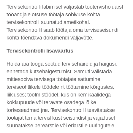
Tervisekontrolli läbimisel väljastab töötervishoiuarst
tööandjale otsuse töötaja sobivuse kohta
tervisekontrolli suunatud ametikohal.
Tervisekontrollil saab töötaja oma terviseseisundi
kohta tõendava dokumendi väljavõtte.
Tervisekontrolli lisaväärtus
Hoida ära tööga seotud tervisehäireid ja haigusi,
ennetada kutsehaigestumist. Samuti välistada
mittesobiva tervisega töötajate sattumine
terviseohtlikele töödele nt töötamine kõrgustes,
liikluses; tootmistöödel, kus on kemikaalidega
kokkupuude või teravate osadega lõike-
torkeseadmed jne. Tervisekontrollil teavitatakse
töötajat tema tervislikust seisundist ja vajadusel
suunatakse perearstile või eriarstile uuringutele.