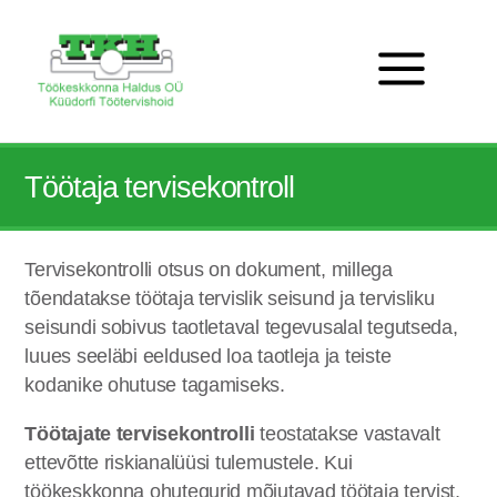
Töötaja tervisekontroll
Tervisekontrolli otsus on dokument, millega
tõendatakse töötaja tervislik seisund ja tervisliku
seisundi sobivus taotletaval tegevusalal tegutseda,
luues seeläbi eeldused loa taotleja ja teiste
kodanike ohutuse tagamiseks.
Töötajate tervisekontrolli
teostatakse vastavalt
ettevõtte riskianalüüsi tulemustele. Kui
töökeskkonna ohutegurid mõjutavad töötaja tervist,