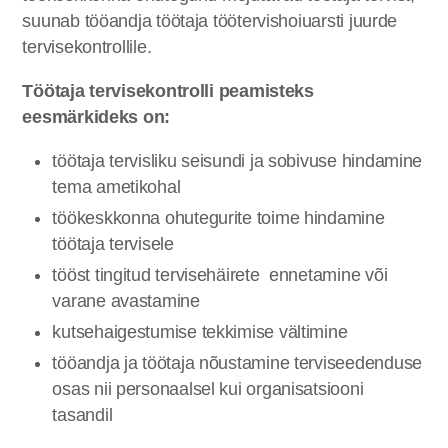
suunab tööandja töötaja töötervishoiuarsti juurde
tervisekontrollile.
Töötaja tervisekontrolli peamisteks
eesmärkideks on:
töötaja tervisliku seisundi ja sobivuse hindamine
tema ametikohal
töökeskkonna ohutegurite toime hindamine
töötaja tervisele
tööst tingitud tervisehäirete ennetamine või
varane avastamine
kutsehaigestumise tekkimise vältimine
tööandja ja töötaja nõustamine terviseedenduse
osas nii personaalsel kui organisatsiooni
tasandil