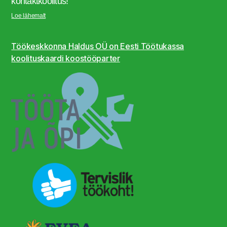
kontaktkoolitus!
Loe lähemalt
Töökeskkonna Haldus OÜ on Eesti Töötukassa
koolituskaardi koostööparter