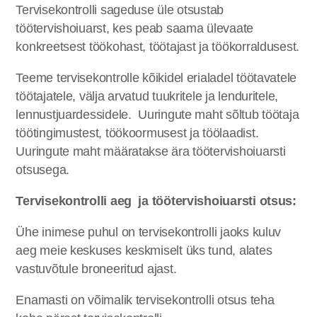
Tervisekontrolli sageduse üle otsustab
töötervishoiuarst, kes peab saama ülevaate
konkreetsest töökohast, töötajast ja töökorraldusest.
Teeme tervisekontrolle kõikidel erialadel töötavatele
töötajatele, välja arvatud tuukritele ja lenduritele,
lennustjuardessidele. Uuringute maht sõltub töötaja
töötingimustest, töökoormusest ja töölaadist.
Uuringute maht määratakse ära töötervishoiuarsti
otsusega.
Tervisekontrolli aeg ja töötervishoiuarsti otsus:
Ühe inimese puhul on tervisekontrolli jaoks kuluv
aeg meie keskuses keskmiselt üks tund, alates
vastuvõtule broneeritud ajast.
Enamasti on võimalik tervisekontrolli otsus teha