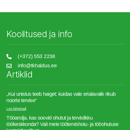
Koolitused ja info
(+372) 553 2238
info@tkhaldus.ee
Artiklid
„Kui unistus teeb haiget: kuidas vale erialavalik rikub
noorte tervise“
Loe lähemalt
Tööandja, kas soovid ohutut ja tervislikku
töökeskkonda? Vali meie töötervishoiu- ja tööohutuse