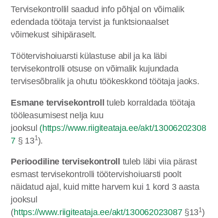
Tervisekontrollil saadud info põhjal on võimalik
edendada töötaja tervist ja funktsionaalset
võimekust sihipäraselt.
Töötervishoiuarsti külastuse abil ja ka läbi
tervisekontrolli otsuse on võimalik kujundada
tervisesõbralik ja ohutu töökeskkond töötaja jaoks.
Esmane tervisekontroll
tuleb korraldada töötaja
tööleasumisest nelja kuu
jooksul
(
https://www.riigiteataja.ee/akt/13006202308
1
7
§ 13
).
Perioodiline tervisekontroll
tuleb läbi viia pärast
esmast tervisekontrolli töötervishoiuarsti poolt
näidatud ajal, kuid mitte harvem kui 1 kord 3 aasta
jooksul
1
(
https://www.riigiteataja.ee/akt/130062023087
§13
)