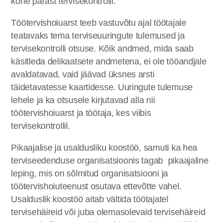
kohe pärast tervisekontrolli.
Töötervishoiuarst teeb vastuvõtu ajal töötajale
teatavaks tema terviseuuringute tulemused ja
tervisekontrolli otsuse. Kõik andmed, mida saab
käsitleda delikaatsete andmetena, ei ole tööandjale
avaldatavad, vaid jäävad üksnes arsti
täidetavatesse kaartidesse. Uuringute tulemuse
lehele ja ka otsusele kirjutavad alla nii
töötervishoiuarst ja töötaja, kes viibis
tervisekontrollil.
Pikaajalise ja usaldusliku koostöö, samuti ka hea
terviseedenduse organisatsioonis tagab pikaajaline
leping, mis on sõlmitud organisatsiooni ja
töötervishoiuteenust osutava ettevõtte vahel.
Usalduslik koostöö aitab vältida töötajatel
tervisehäireid või juba olemasolevaid tervisehäireid