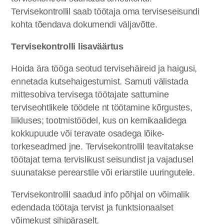
Tervisekontrollil saab töötaja oma terviseseisundi
kohta tõendava dokumendi väljavõtte.
Tervisekontrolli lisaväärtus
Hoida ära tööga seotud tervisehäireid ja haigusi,
ennetada kutsehaigestumist. Samuti välistada
mittesobiva tervisega töötajate sattumine
terviseohtlikele töödele nt töötamine kõrgustes,
liikluses; tootmistöödel, kus on kemikaalidega
kokkupuude või teravate osadega lõike-
torkeseadmed jne. Tervisekontrollil teavitatakse
töötajat tema tervislikust seisundist ja vajadusel
suunatakse perearstile või eriarstile uuringutele.
Tervisekontrollil saadud info põhjal on võimalik
edendada töötaja tervist ja funktsionaalset
võimekust sihipäraselt.