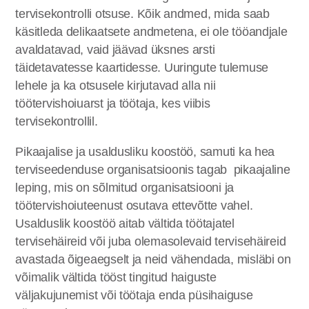
tervisekontrolli otsuse. Kõik andmed, mida saab
käsitleda delikaatsete andmetena, ei ole tööandjale
avaldatavad, vaid jäävad üksnes arsti
täidetavatesse kaartidesse. Uuringute tulemuse
lehele ja ka otsusele kirjutavad alla nii
töötervishoiuarst ja töötaja, kes viibis
tervisekontrollil.
Pikaajalise ja usaldusliku koostöö, samuti ka hea
terviseedenduse organisatsioonis tagab pikaajaline
leping, mis on sõlmitud organisatsiooni ja
töötervishoiuteenust osutava ettevõtte vahel.
Usalduslik koostöö aitab vältida töötajatel
tervisehäireid või juba olemasolevaid tervisehäireid
avastada õigeaegselt ja neid vähendada, misläbi on
võimalik vältida tööst tingitud haiguste
väljakujunemist või töötaja enda püsihaiguse