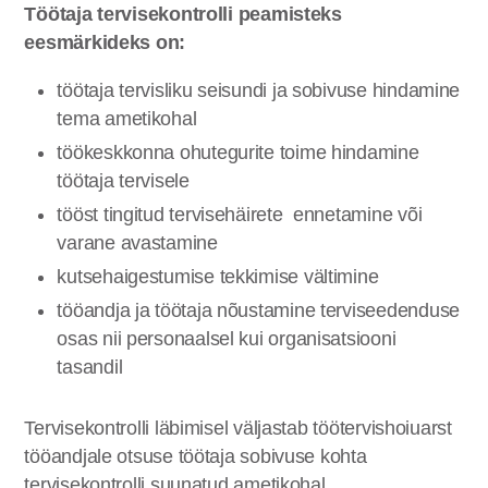
Töötaja tervisekontrolli peamisteks
eesmärkideks on:
töötaja tervisliku seisundi ja sobivuse hindamine
tema ametikohal
töökeskkonna ohutegurite toime hindamine
töötaja tervisele
tööst tingitud tervisehäirete ennetamine või
varane avastamine
kutsehaigestumise tekkimise vältimine
tööandja ja töötaja nõustamine terviseedenduse
osas nii personaalsel kui organisatsiooni
tasandil
Tervisekontrolli läbimisel väljastab töötervishoiuarst
tööandjale otsuse töötaja sobivuse kohta
tervisekontrolli suunatud ametikohal.