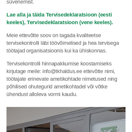
süvenemist.
Lae alla ja täida
Tervisedeklaratsioon
(eesti
keeles),
Tervisedeklaratsioon (vene keeles
).
Meie ettevõtte soov on tagada kvaliteetse
tervisekontrolli läbi töövõimelised ja hea tervisega
töötajad organisatsioonis kui ka ühiskonnas.
Tervisekontrolli hinnapakkumise koostamiseks
kirjutage meile: info@tkhaldus.ee ettevõtte nimi,
töötajate erinevate ametikohtade nimetused ning
põhilised ohutegurid ametikohtadel või võtke
ühendust alloleva vormi kaudu.