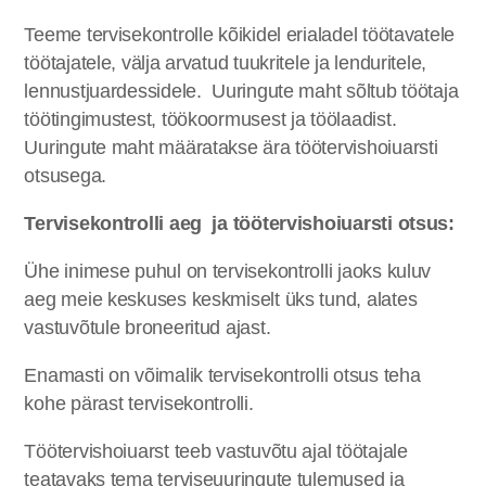
Teeme tervisekontrolle kõikidel erialadel töötavatele
töötajatele, välja arvatud tuukritele ja lenduritele,
lennustjuardessidele. Uuringute maht sõltub töötaja
töötingimustest, töökoormusest ja töölaadist.
Uuringute maht määratakse ära töötervishoiuarsti
otsusega.
Tervisekontrolli aeg ja töötervishoiuarsti otsus:
Ühe inimese puhul on tervisekontrolli jaoks kuluv
aeg meie keskuses keskmiselt üks tund, alates
vastuvõtule broneeritud ajast.
Enamasti on võimalik tervisekontrolli otsus teha
kohe pärast tervisekontrolli.
Töötervishoiuarst teeb vastuvõtu ajal töötajale
teatavaks tema terviseuuringute tulemused ja