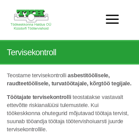
Tervisekontroll
Teostame tervisekontrolli
asbestitöölisele,
raudteetöölisele, turvatöötajale, kõrgtöö tegijale.
Töötajate tervisekontrolli
teostatakse vastavalt
ettevõtte riskianalüüsi tulemustele. Kui
töökeskkonna ohutegurid mõjutavad töötaja tervist,
suunab tööandja töötaja töötervishoiuarsti juurde
tervisekontrollile.