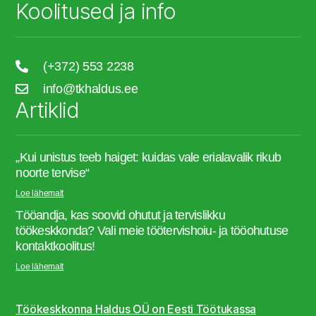
Koolitused ja info
(+372) 553 2238
info@tkhaldus.ee
Artiklid
„Kui unistus teeb haiget: kuidas vale erialavalik rikub
noorte tervise“
Loe lähemalt
Tööandja, kas soovid ohutut ja tervislikku
töökeskkonda? Vali meie töötervishoiu- ja tööohutuse
kontaktkoolitus!
Loe lähemalt
Töökeskkonna Haldus OÜ on Eesti Töötukassa