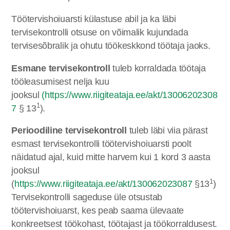
Töötervishoiuarsti külastuse abil ja ka läbi
tervisekontrolli otsuse on võimalik kujundada
tervisesõbralik ja ohutu töökeskkond töötaja jaoks.
Esmane tervisekontroll
tuleb korraldada töötaja
tööleasumisest nelja kuu
jooksul
(
https://www.riigiteataja.ee/akt/13006202308
1
7
§ 13
).
Perioodiline tervisekontroll
tuleb läbi viia pärast
esmast tervisekontrolli töötervishoiuarsti poolt
näidatud ajal, kuid mitte harvem kui 1 kord 3 aasta
jooksul
1
(
https://www.riigiteataja.ee/akt/130062023087
§13
)
Tervisekontrolli sageduse üle otsustab
töötervishoiuarst, kes peab saama ülevaate
konkreetsest töökohast, töötajast ja töökorraldusest.