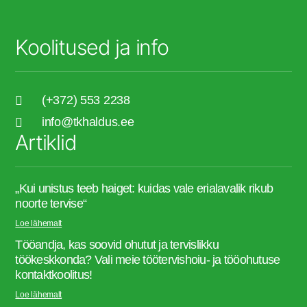
Koolitused ja info
(+372) 553 2238
info@tkhaldus.ee
Artiklid
„Kui unistus teeb haiget: kuidas vale erialavalik rikub
noorte tervise“
Loe lähemalt
Tööandja, kas soovid ohutut ja tervislikku
töökeskkonda? Vali meie töötervishoiu- ja tööohutuse
kontaktkoolitus!
Loe lähemalt