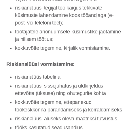
riskianalüüsi tegijal töö käigus tekkivate
küsimuste lahendamine koos tööandjaga (e-
posti või telefoni teel);
töötajatele anonüümsete küsimustike jaotamine
ja hilisem töötlus;
kokkuvõtte tegemine, kirjalik vormistamine.
Riskianalüüsi vormistamine:
riskianalüüs tabelina
riskianalüüsi sissejuhatus ja üldkirjeldus
ettevõtte (üksuse) ning ohutegurite kohta
kokkuvõtte tegemine, ettepanekud
töökeskkonna parandamiseks ja korraldamiseks
riskianalüüsi aluseks oleva maatriksi tutvustus
tööks kasutatud seadusandlus