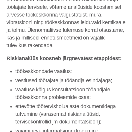
töötajate tervisele, võtame analüüside koostamisel
arvesse töökeskkonna valgustatust, müra,
vibratsiooni ning töökeskkonnas leiduvaid kemikaale
ja tolmu. Ülenormatiivse tulemuse korral otsustame,
kas ja milliseid ennetusmeetmeid on vajalik
tulevikus rakendada.
Riskianalüüs koosneb järgnevatest etappidest:
töökeskkondade vaatlus;
vestlused töötajate ja tööandja esindajaga;
vaatluse käigus konsultatsioon tööandjale
töökeskkonna probleemide osas;
ettevõtte töötervishoiualaste dokumentidega
tutvumine (varasemad riskianalüüsid,
tervisekontrollid jm dokumentatsioon);
vajamineva informatsiooni kogumine;