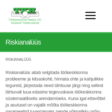
Riskianalüüs
RISKIANALÜÜS
Riskianalüüs aitab selgitada töökeskkonna
probleeme ja kitsaskohti, hinnata ohte ja kahjulikke
tegureid, järjestada need tähtsuse järgi ning sellest
lähtuvalt luua edasine tegevuskava töökeskkonna
süstemaatiliseks arendamiseks. Kuna igal ettevõttel
ja asutusel on vajalik mõõta töökeskkonna
parameetrid tuvastamaks nende võimalikku mõju